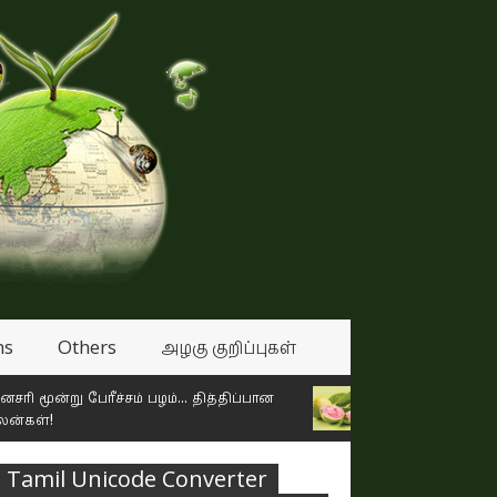
ns
Others
அழகு குறிப்புகள்
்று பேரீச்சம் பழம்... தித்திப்பான
தொப்பை குறைக்கும், இதய ந
பழங்கள்!
Tamil Unicode Converter