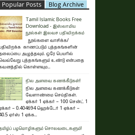
Popular Posts
Blog Archive
Tamil Islamic Books Free
Download - இஸ்லாமிய
நூல்கள் இலவச பதிவிறக்கம்
நூல்களை வாசிக்க/
பதிவிறக்க காணப்படும் புத்தகங்களின்
தலைப்பை அழுத்தவும். ஒரே பெயரில்
வெவ்வேறு புத்தகங்களும் உண்டு என்பதை
கவனத்தில் கொள்ளவும...
நில அளவை கணக்கீடுகள்!
நில அளவை கணக்கீடுகள்
வேளாண்மை செய்திகள்.
ஏக்கர் 1 ஏக்கர் – 100 சென்ட் 1
ஏக்கர் – 0.404694 ஹெக்டேர் 1 ஏக்கர் –
40.5 ஏர்ஸ் 1 ஏக்க...
தமிழ்ப் பழமொழிகளும் சொலவடைகளும்!